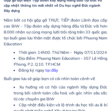
Gặp gỡ đại diện Tập đoàn xây dựng hàng đầu tại Đức và
cập nhật thông tin mới nhất về Du học nghề Đức ngành
Xây dựng
Nắm bắt cơ hội gặp gỡ TRỰC TIẾP đoàn Lãnh đạo cấp
cao BiW - Tập đoàn xây dựng hàng đầu từ Đức với hơn
8.000 nhân sự cùng mạng lưới trải rộng trên 33 quốc gia,
tại buổi giao lưu thân mật được tổ chức bởi Phuong Nam
Education:
Thời gian: 14h00, Thứ Năm - Ngày 07/11/2024
Địa điểm: Phuong Nam Education - 357 Lê Hồng
Phong, P.2, Q.10, TP.HCM
Đăng ký ngay
tại đây
Buổi giao lưu sẽ giúp bạn có cái nhìn toàn cảnh về:
Xu hướng và cơ hội của ngành Xây dựng Đức
trong bối cảnh toàn cầu hoá, với góc nhìn sâu sắc
từ các chuyên gia BiW
Cập nhật điều kiện và lộ trình du học tối ưu & bí
quyết phát triển nghề Xây dựng tại Đức