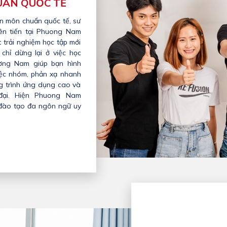
UẨN QUỐC TẾ
ên môn chuẩn quốc tế, sư
ên tiến tại Phuong Nam
 trải nghiệm học tập mới
chỉ dừng lại ở việc học
ơng Nam giúp bạn hình
iệc nhóm, phản xạ nhanh
g trình ứng dụng cao và
đại. Hiện Phuong Nam
 đào tạo đa ngôn ngữ uy