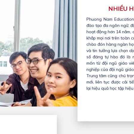
NHIỀU H
Phuong Nam Education 
đào tạo đa ngôn ngữ, đặ
hoạt động hơn 14 năm, c
khắp mọi nơi trên toàn
chào đón hàng ngàn học
và tin tưởng lựa chọn d
số đáng tự hào đó là m
môn từ đội ngũ giáo viê
nghiệp của đội ngũ giáo
Trung tâm cũng chú trọ
mới, liên tục được cải 
lại hiệu quả học tập hiệu