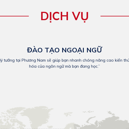
DỊCH VỤ
ĐÀO TẠO NGOẠI NGỮ
à lý tưởng tại Phương Nam sẽ giúp bạn nhanh chóng nâng cao kiến ​​
hóa của ngôn ngữ mà bạn đang học.”