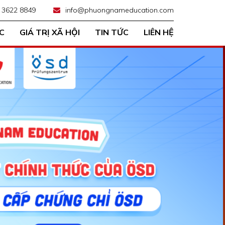
 3622 8849
info@phuongnameducation.com
C
GIÁ TRỊ XÃ HỘI
TIN TỨC
LIÊN HỆ