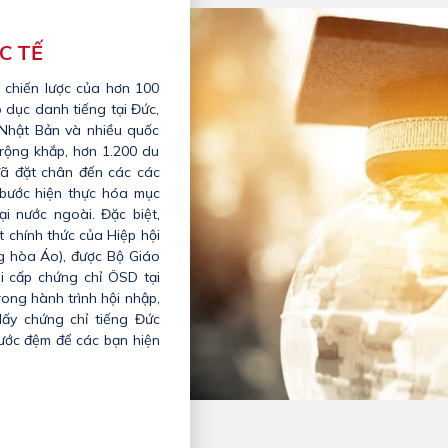
C TẾ
 chiến lược của hơn 100
o dục danh tiếng tại Đức,
 Nhật Bản và nhiều quốc
rộng khắp, hơn 1.200 du
ã đặt chân đến các các
 bước hiện thực hóa mục
ại nước ngoài. Đặc biệt,
 chính thức của Hiệp hội
g hòa Áo), được Bộ Giáo
i cấp chứng chỉ ÖSD tại
ong hành trình hội nhập,
lấy chứng chỉ tiếng Đức
bước đệm để các bạn hiện