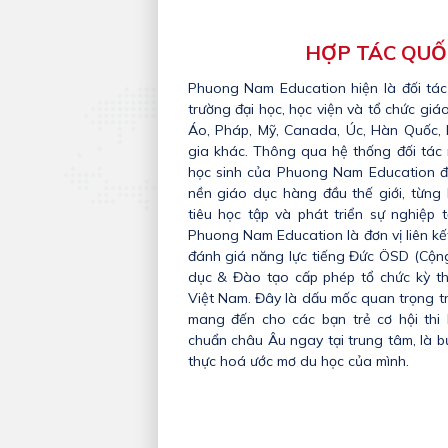
HỢP TÁC QUỐ
Phuong Nam Education hiện là đối tác
trường đại học, học viện và tổ chức giá
Áo, Pháp, Mỹ, Canada, Úc, Hàn Quốc,
gia khác. Thông qua hệ thống đối tác 
học sinh của Phuong Nam Education đ
nền giáo dục hàng đầu thế giới, từng
tiêu học tập và phát triển sự nghiệp t
Phuong Nam Education là đơn vị liên kết
đánh giá năng lực tiếng Đức ÖSD (Cộn
dục & Đào tạo cấp phép tổ chức kỳ th
Việt Nam. Đây là dấu mốc quan trọng tr
mang đến cho các bạn trẻ cơ hội thi 
chuẩn châu Âu ngay tại trung tâm, là 
thực hoá ước mơ du học của mình.