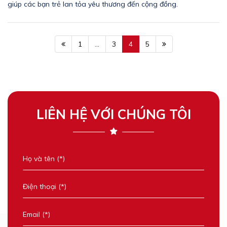
giúp các bạn trẻ lan tỏa yêu thương đến cộng đồng.
1
...
3
4
5
LIÊN HỆ VỚI CHÚNG TÔI